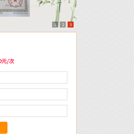
1
2
3
0元/次