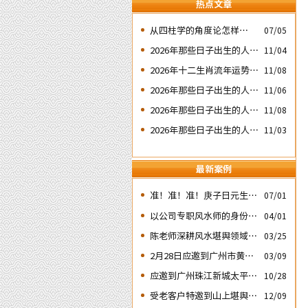
热点文章
​从四柱学的角度论怎样掌握
07/05
命运及怎样正确化解流年运
2026年那些日子出生的人会
11/04
程中的灾祸
大不利之二：‘壬子’ 日元
2026年十二生肖流年运势概
11/08
况
2026年那些日子出生的人会
11/06
大不利之三：‘丙子’ 日元
2026年那些日子出生的人会
11/08
大不利之四：‘庚子’ 日元
2026年那些日子出生的人会
11/03
大不利之一：‘戊子’ 日元
分析
最新案例
准！准！准！庚子日元生人
07/01
丙午流年的运势判断实例
以公司专职风水师的身份应
04/01
邀出席《星橙网络科技公
陈老师深耕风水堪舆领域四
03/25
司》成立5周年庆典
十余载
2月28日应邀到广州市黄埔
03/09
区为朋友的亲戚堪舆住房风
应邀到广州珠江新城太平洋
10/28
水
金融大厦堪舆调理风水
受老客户特邀到山上堪舆其
12/09