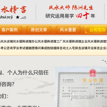
客户案例
原创文章
风水重要
业务范围
局风水
店铺风水堪舆调理
办公风水堪舆调理
工厂风水堪舆调理
企业风水堪舆调理
年
考公咨询
学业考试
婚姻感情
问事成败
结婚择吉
动土入宅择吉
店铺开业择吉
企业